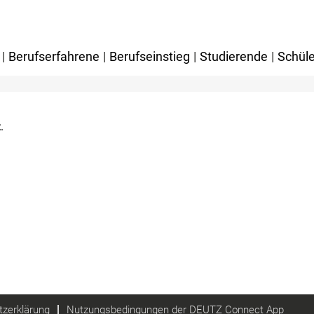
|
Berufserfahrene
|
Berufseinstieg
|
Studierende
|
Schüle
.
zerklärung
Nutzungsbedingungen der DEUTZ Connect App