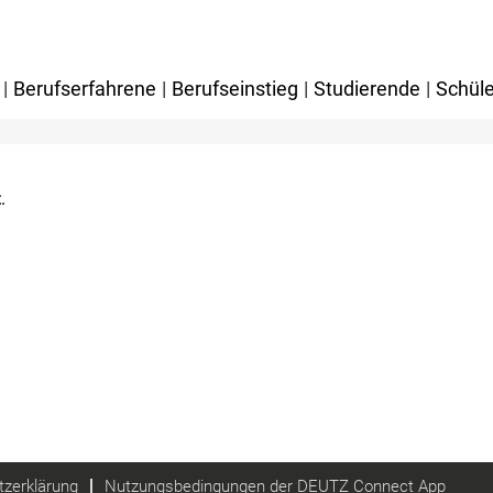
|
Berufserfahrene
|
Berufseinstieg
|
Studierende
|
Schüle
.
zerklärung
Nutzungsbedingungen der DEUTZ Connect App