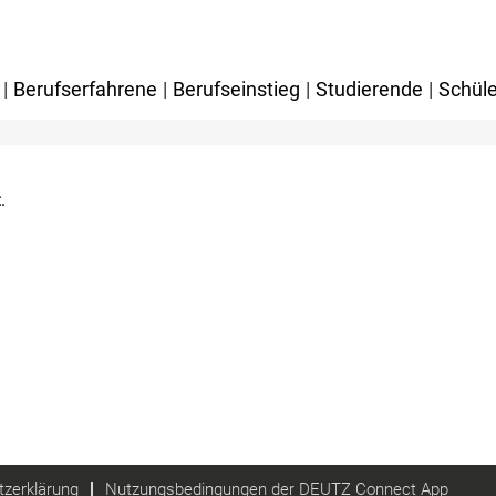
|
Berufserfahrene
|
Berufseinstieg
|
Studierende
|
Schüle
.
zerklärung
Nutzungsbedingungen der DEUTZ Connect App