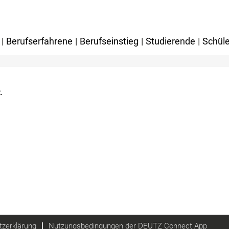
|
Berufserfahrene
|
Berufseinstieg
|
Studierende
|
Schüle
.
zerklärung
Nutzungsbedingungen der DEUTZ Connect App