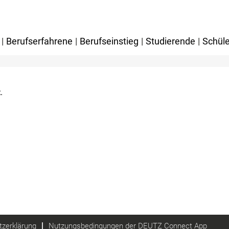
|
Berufserfahrene
|
Berufseinstieg
|
Studierende
|
Schüle
.
zerklärung
Nutzungsbedingungen der DEUTZ Connect App