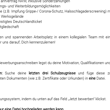
Tarifvertrag NRW, inklusive Sonderzahlungen
gs- und Weiterbildungsmöglichkeiten
 (z.B. Impfung Grippe-/ Corona-Schutz, Halsschlagaderscreening) m
m Werksgelände
stigtes Deutschlandticket
tgliedschaft
n und spannenden Arbeitsplatz in einem kollegialen Team mit eine
 uns darauf, Dich kennenzulernen!
ewerbungsanschreiben legst du deine Motivation, Qualifikationen und
n:
Suche deine
letzten drei Schulzeugnisse
und füge diese 
nten Dokumenten (wie z.B. Zertifikate oder Urkunden) in
eine
Datei.
ungssystem, indem du unten auf das Feld „Jetzt bewerben“ klickst.
nur eine Datei hochgeladen werden kann.