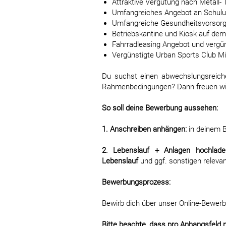
Attraktive Vergütung nach Metall- 
Umfangreiches Angebot an Schulun
Umfangreiche Gesundheitsvorsorge
Betriebskantine und Kiosk auf de
Fahrradleasing Angebot und vergün
Vergünstigte Urban Sports Club Mi
Du suchst einen abwechslungsreiche
Rahmenbedingungen? Dann freuen wir
So soll deine Bewerbung aussehen:
1. Anschreiben anhängen:
in deinem B
2. Lebenslauf + Anlagen hochlade
Lebenslauf
und ggf. sonstigen releva
Bewerbungsprozess:
Bewirb dich über unser Online-Bewerb
Bitte beachte, dass pro Anhangsfeld 