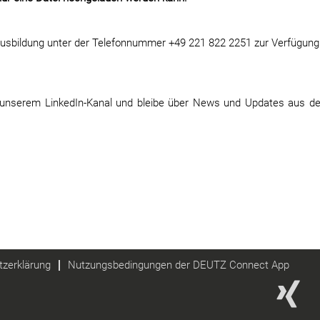
 Ausbildung unter der Telefonnummer +49 221 822 2251 zur Verfügung
f unserem LinkedIn-Kanal und bleibe über News und Updates aus d
zerklärung
Nutzungsbedingungen der DEUTZ Connect App
W
i
r
d